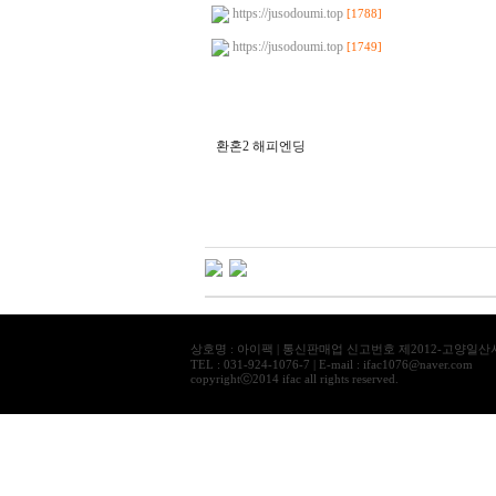
https://jusodoumi.top
[1788]
https://jusodoumi.top
[1749]
환혼2 해피엔딩
g
k
s
k
d
i
r
r
n
r
t
l
상호명 : 아이팩 | 통신판매업 신고번호 제2012-고양일산서
d
TEL : 031-924-1076-7 | E-mail : ifac1076@naver.com
copyrightⓒ2014 ifac all rights reserved.
k
f
F
l
t
m
r