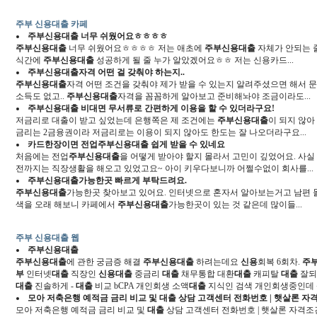
주부 신용대출 카페
주부신용대출
너무 쉬웠어요ㅎㅎㅎㅎ
주부신용대출
너무 쉬웠어요ㅎㅎㅎㅎ 저는 애초에
주부신용대출
자체가 안되는 
식간에
주부신용대출
성공하게 될 줄 누가 알았겠어요ㅎㅎ 저는 신용카드...
주부신용대출
자격 어떤 걸 갖춰야 하는지..
주부신용대출
자격 어떤 조건을 갖춰야 제가 받을 수 있는지 알려주셨으면 해서 문
소득도 없고..
주부신용대출
자격을 꼼꼼하게 알아보고 준비해놔야 조금이라도...
주부신용대출
비대면 무서류로 간편하게 이용을 할 수 있더라구요!
저금리로 대출이 받고 싶었는데 은행쪽은 제 조건에는
주부신용대출
이 되지 않아
금리는 2금융권이라 저금리로는 이용이 되지 않아도 한도는 잘 나오더라구요...
카드한장이면 전업
주부신용대출
쉽게 받을 수 있네요
처음에는 전업
주부신용대출
을 어떻게 받아야 할지 몰라서 고민이 깊었어요. 사실 
전까지는 직장생활을 해오고 있었고요~ 아이 키우다보니까 어쩔수없이 회사를...
주부신용대출
가능한곳 빠르게 부탁드려요.
주부신용대출
가능한곳 찾아보고 있어요. 인터넷으로 혼자서 알아보는거고 남편 
색을 오래 해보니 카페에서
주부신용대출
가능한곳이 있는 것 같은데 많이들...
주부 신용대출 웹
주부신용대출
주부신용대출
에 관한 궁금증 해결
주부신용대출
하려는데요
신용
회복 6회차.
주
부
인터넷
대출
직장인
신용대출
중금리
대출
채무통합 대환
대출
캐피탈
대출
잘
대출
진솔하게 -
대출
비교 bCPA 개인회생 소액
대출
지식인 검색 개인회생중인데
모아 저축은행 예적금 금리 비교 및
대출
상담 고객센터 전화번호 | 햇살론 자격
모아 저축은행 예적금 금리 비교 및
대출
상담 고객센터 전화번호 | 햇살론 자격조건