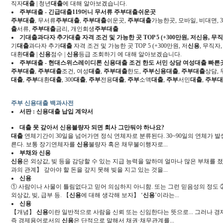
직자
대출
| 청년
대출
에 대해 알아보겠습니다.
주부
대출
- 긴급
대출
119머니 무서류
주부
대출
쉬운곳
주부
대출
, 무서류
주부
대출
,
주부
대출
쉬운곳,
주부
대출
가능한곳, 모바일, 비대면, 3
출
서류,
주부
대출
금리, 개인회생
주부
대출
기
대출
과다자 추가
대출
자격 조건 및 가능한 곳 TOP 5 (+300만원, 저
신용
, 무
기
대출
과다자 추가
대출
자격 조건 및 가능한 곳 TOP 5 (+300만원, 저
신용
, 무직자
대환
대출
|
신용
점수 |
신용
등급 조회하기 에 대해 알아보겠습니다.
주부
대출
- 현대스위스레이디론
신용대출
조건 한도 서민 상담 여성
대출
빠른
주부
대출
,
주부
대출
조건, 여성
대출
,
주부
대출
한도,
주부신용대출
,
주부
대출
상담,
대출
,
주부
대환
대출
, 300
대출
,
주부
전용
대출
,
주부
소액
대출
,
주부
서민
대출
,
주부
주부 신용대출 백과사전
서판 :
신용대출
납입 계약서
대출
못 갚아서
신용
불량자 되면 회사 그만둬야 하나요?
대출
연체기간이 30일을 넘어가면 정식 연체자로 분류된다. 30~90일의 연체가 발
른다. 보통 장기연체자를
신용
불량자 혹은 채무불이행자로...
부채와
신용
신용
은 외상값, 빚 등을 감당할 수 있는 지급 능력을 말하며 얼마나 많은 부채를
과의 관계】 갚아야 할 돈을 갚지 못해 빚을 지고 있는 것을...
신용
① 사람이나 사물이 틀림없다고 믿어 의심하지 아니함. 또는 그런 믿음성의 정도 
외상값, 빚, 급부 등. 【
신용
에 대해 생각해 보자】 ‘
신용
’이라는...
신용
【개념】
신용
이란 일반적으로 사람을 신뢰 또는 신임한다는 뜻으로... 그러나
즉 경제용어로서의
신용
은 단적으로 말해서 채권·채무관계를...