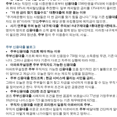
주부
L씨는 직장인 시절 시중은행으로부터
신용대출
1500만원을 6%대에 이용
과 최대 18%의 캐피탈상품을 추천했다. 일부 캐피탈은 금리를 13%대까지 올리면..
"더 싼 금리 찾기 힘들수도" 대환
대출
에 의문 품는 이유
"주거래은행이 있는 사람들은 더 싼 금리를 찾기 힘들 겁니다." 31일 기존
신용대
자도 싼 편"이라며 "전업
주부
라도 해당 은행 파킹통장에 예치금이 많으면...
사기 연루될 우려 높은 '내구제
대출
' 주의보! #내구제
대출
#휴대폰깡 #폰테크..
명의자 명의로
신용대출
과 소액 결제 등을 함께 받는 방식인데요. 이러한 내구제
이 필요한 20대 청년층,
주부
등이 주 이용층이 되는데, 사실...
주부 신용대출 블로그
주부신용대출
가조회 해야 하는 이유
주부신용대출
가조회 해야 하는 이유 신용점수 750점 이상, 소득증빙 무관, 기존
니다. 그러나 금융사 마다 기준이 다르고 차주의 상황에 따라 어떤...
아파트무설정론
주부
무직자도 가능한
신용대출
아파트무설정론
주부
무직자도 가능한
신용대출
요즘 장기적인 경기 불황으로 인
이 알아보고 계십니다. 오늘은 많이 쓰는 제도적 상품을 점검하는...
주부 신용대출
한도조회 ; 현금 서비스에 몰리는 서민들 금리...
그래서 오늘은 전업 주부들이 즐겨 찾고 자금을 넉넉하게 이용을 할 수 있는 무직
을 짚어보려고 한다. 무직자 주부의 조건과 같은 금융관련 지식을...
주부신용대출
간단한 조건 알아보기
겠죠
주부신용대출
사례자의 조건을 한번 꼼꼼히 보겠습니다 77년생 가정주부로
10년이상 나이스점수 723 올크레딧점수는 기존 채무때문에 625점...
무직자
신용대출
쉬운곳 프리랜서 일용직 아르바이트
주부
...
무직자
신용대출
쉬운곳 프리랜서 일용직 아르바이트
주부
배달대행 간단하게 알
어지고 어떻게 해결해 나가야할지 방도를 찾지 못하고 멍하니...