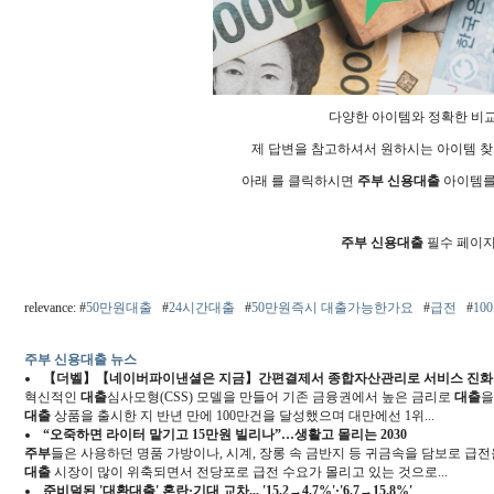
다양한 아이템와 정확한 비
제 답변을 참고하셔서 원하시는 아이템 
아래 를 클릭하시면
주부 신용대출
아이템를
주부 신용대출
필수 페이지
relevance: #
50만원대출
#
24시간대출
#
50만원즉시 대출가능한가요
#
급전
#
10
주부 신용대출 뉴스
【더벨】【네이버파이낸셜은 지금】간편결제서 종합자산관리로 서비스 진화
혁신적인
대출
심사모형(CSS) 모델을 만들어 기존 금융권에서 높은 금리로
대출
을
대출
상품을 출시한 지 반년 만에 100만건을 달성했으며 대만에선 1위...
“오죽하면 라이터 맡기고 15만원 빌리나”…생활고 몰리는 2030
주부
들은 사용하던 명품 가방이나, 시계, 장롱 속 금반지 등 귀금속을 담보로 급전을
대출
시장이 많이 위축되면서 전당포로 급전 수요가 몰리고 있는 것으로...
준비덜된 '대환
대출
' 혼란·기대 교차... '15.2→4.7%'·'6.7→15.8%'