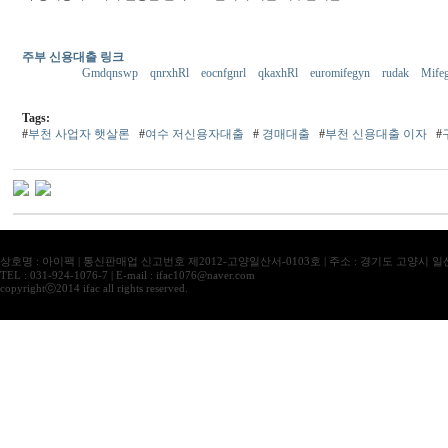
주부 신용대출 링크
Gmdqnswp
qnrxhRl
eocnfgnrl
qkaxhRl
euromifegyn
rudak
Mife
Tags:
#
부천 사업자 햇살론
#
여수 저신용자대출
#
경매대출
#
부천 신용대출 이자
#
상호명 : 아이팩 | 통신판매업 신고번호 제2012-고양일산서-0103호 | 주소 : 경기도 고양시 
TEL : 031-924-1076-7 | E-mail : ifac1076@naver.com
copyrightⓒ2014 ifac all rights reserved.