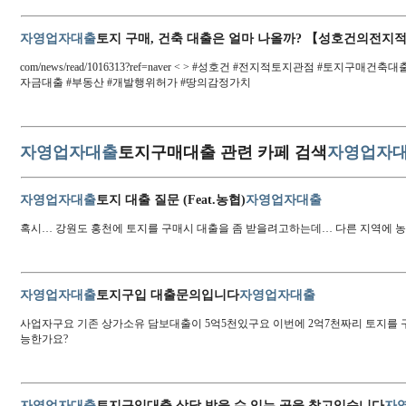
자영업자대출
토지 구매, 건축 대출은 얼마 나올까? 【성호건의전
com/news/read/1016313?ref=naver < > #성호건 #전지적토지관점 #토
자금대출 #부동산 #개발행위허가 #땅의감정가치
자영업자대출
토지구매대출 관련 카페 검색
자영업자
자영업자대출
토지 대출 질문 (Feat.농협)
자영업자대출
혹시… 강원도 홍천에 토지를 구매시 대출을 좀 받을려고하는데… 다른 지역에 농협
자영업자대출
토지구입 대출문의입니다
자영업자대출
사업자구요 기존 상가소유 담보대출이 5억5천있구요 이번에 2억7천짜리 토지를 
능한가요?
자영업자대출
토지구입대출 상담 받을 수 있는 곳을 찾고있습니다
자