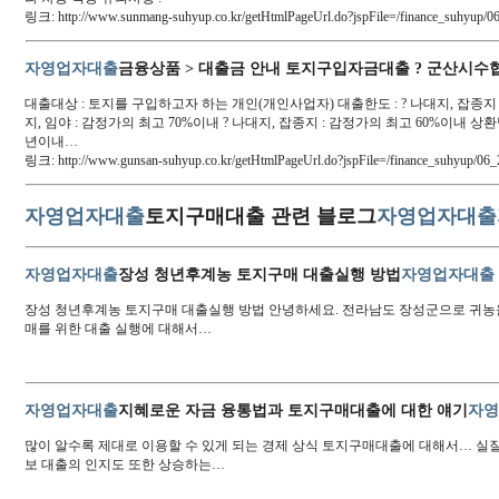
링크: http://www.sunmang-suhyup.co.kr/getHtmlPageUrl.do?jspFile=/finance_suhyu
자영업자대출
금융상품 > 대출금 안내 토지구입자금대출 ? 군산시수
대출대상 : 토지를 구입하고자 하는 개인(개인사업자) 대출한도 : ? 나대지, 잡종지 :
지, 임야 : 감정가의 최고 70%이내 ? 나대지, 잡종지 : 감정가의 최고 60%이내 상환방
년이내…
링크: http://www.gunsan-suhyup.co.kr/getHtmlPageUrl.do?jspFile=/finance_suhyup/
자영업자대출
토지구매대출 관련 블로그
자영업자대출
자영업자대출
장성 청년후계농 토지구매 대출실행 방법
자영업자대출
장성 청년후계농 토지구매 대출실행 방법 안녕하세요. 전라남도 장성군으로 귀
매를 위한 대출 실행에 대해서…
자영업자대출
지혜로운 자금 융통법과 토지구매대출에 대한 얘기
자
많이 알수록 제대로 이용할 수 있게 되는 경제 상식 토지구매대출에 대해서… 실
보 대출의 인지도 또한 상승하는…