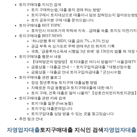
토지구매대출 지식인 검색
토지 구매하는법, 대출 융자 경매 하는 방법!
토지구매시 토지대상으로 대출이나 담보 잡혀있는지 알아보는방
토지 공유지분 구매 대출 문의드립니다.
토지구매대출 HOT TOPIC
호치민시 아파트가격 하락세 지속…급매물 속출, 토지도 마찬가지
토지구매대출 BEST NEWS
‘하나은행 투자’ BIDV, 대출 금리 7%→9.5% 인상
공급 부족 속 싱가포르 주택 판매 8년 만 최저치 기록
국회, ‘금융투자소득세 시행일 3년 유예’ 등 159건의 법률 제·개정
토지구매대출 웹문서 내용
【대박땅꾼의 땅땅땅】 토지대출은 어디서 받을까? ? 서울경제TV 
금융상품 > 대출금 안내 > > 토지구입자금대출 ? 대형선망수협
금융상품 > 대출금 안내 토지구입자금대출 ? 군산시수협
토지구매대출 관련 블로그
장성 청년후계농 토지구매 대출실행 방법
지혜로운 자금 융통법과 토지구매대출에 대한 얘기
토지 구매, 건축 대출은 얼마 나올까? 【성호건의전지적토지관점
토지구매대출 관련 카페 검색
토지 대출 질문 (Feat.농협)
토지구입 대출문의입니다
토지구입대출 상담 받을 수 있는 곳을 찾고있습니다
추천 링크 안내
자영업자대출
토지구매대출 지식인 검색
자영업자대출