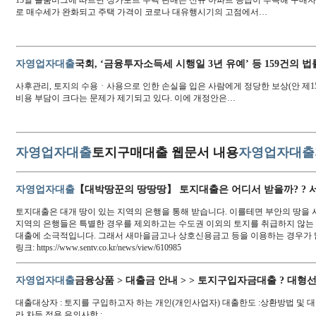
15일 블룸버그에 따르면 싱가포르 주택 판매는 신규 아파트 공급이 부족해 구매
로 매수세가 완화되고 주택 가격이 코로나 대유행시기의 고점에서…
자영업자대출
국회, ‘금융투자소득세 시행일 3년 유예’ 등 159건의 법
사후관리, 토지의 수용ㆍ사용으로 인한 손실을 입은 사람에게 정당한 보상(안 제
비용 부담이 크다는 문제가 제기되고 있다. 이에 개정안은…
자영업자대출
토지구매대출 웹문서 내용
자영업자대출
자영업자대출
【대박땅꾼의 땅땅땅】 토지대출은 어디서 받을까? ? 서
토지대출은 대개 땅이 있는 지역의 은행을 통해 받습니다. 이를테면 부안의 땅을
지역의 은행들은 특별한 경우를 제외하고는 수도권 이외의 토지를 취급하지 않는 
대출에 소극적입니다. 그래서 새마을금고나 상호신용금고 등을 이용하는 경우가
링크: https://www.sentv.co.kr/news/view/610985
자영업자대출
금융상품 > 대출금 안내 > > 토지구입자금대출 ? 대형
대출대상자 : 토지를 구입하고자 하는 개인(개인사업자) 대출한도 :상환방법 및 대
라 차등 적용 유의사항 :