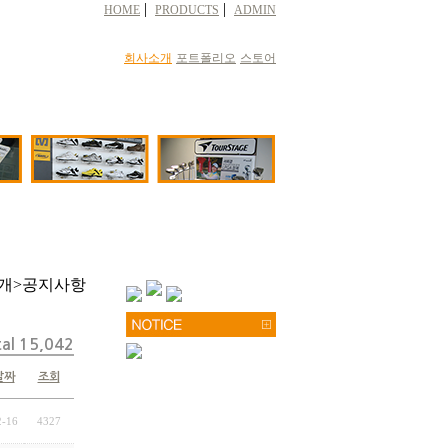
|
|
HOME
PRODUCTS
ADMIN
회사소개
포트폴리오
스토어
소개>공지사항
al 15,042
날짜
조회
2-16
4327