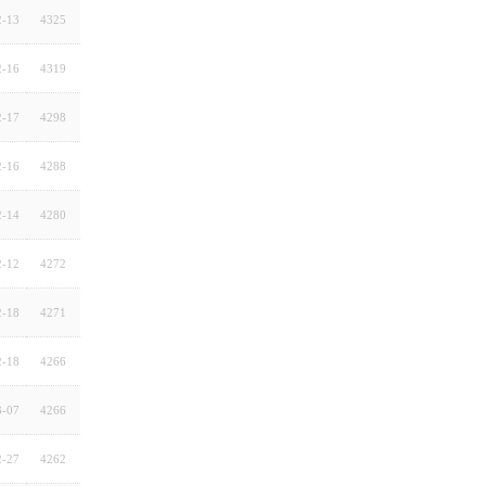
2-13
4325
2-16
4319
2-17
4298
2-16
4288
2-14
4280
2-12
4272
2-18
4271
2-18
4266
3-07
4266
2-27
4262