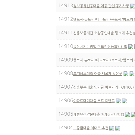
14913
정보공유신용대출 이용 관련 공지사항
14912
웹토끼-뉴토끼/마나토끼/북토끼/밤토끼 
14911
신용보증재단 소상공인대출 링크에 추천
14910
유산시키는방법 미프진정품확인방법
14909
웹토끼-뉴토끼/마나토끼/북토끼/밤토끼 
14908
토지담보대출 어플 새롭게 찾은곳
14907
신혼부부대출 인기글 바로가기 TOP100 (P
14906
아파트매매대출 무료 이벤트
14905
계류유산약물배출 아기집낙태방법
14904
보증금대출 제대로 추천