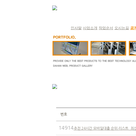
인사말
사업소개
작업순서
오시는길
공
번호
14914
추천 24시간 모바일대출 순위 리스트_최