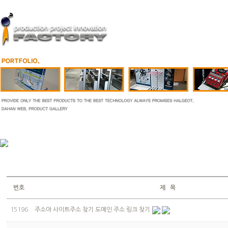
번호
제 목
15196
주소야 사이트주소 찾기 도메인 주소 링크 찾기